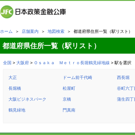
ホーム
＞
店舗案内
＞
地図検索
＞ 都道府県住所一覧（駅リスト）
都道府県住所一覧（駅リスト）
全国
>
大阪府
>
Ｏｓａｋａ Ｍｅｔｒｏ長堀鶴見緑地線
> 駅を選択
大正
ドーム前千代崎
西長堀
長堀橋
松屋町
谷町六丁
大阪ビジネスパーク
京橋
蒲生四丁
鶴見緑地
門真南