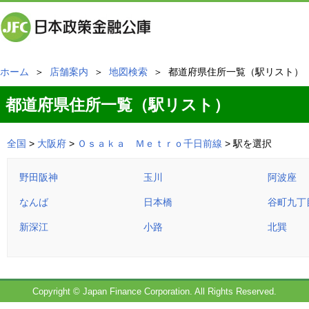
ホーム
＞
店舗案内
＞
地図検索
＞ 都道府県住所一覧（駅リスト）
都道府県住所一覧（駅リスト）
全国
>
大阪府
>
Ｏｓａｋａ Ｍｅｔｒｏ千日前線
> 駅を選択
野田阪神
玉川
阿波座
なんば
日本橋
谷町九丁
新深江
小路
北巽
Copyright © Japan Finance Corporation. All Rights Reserved.