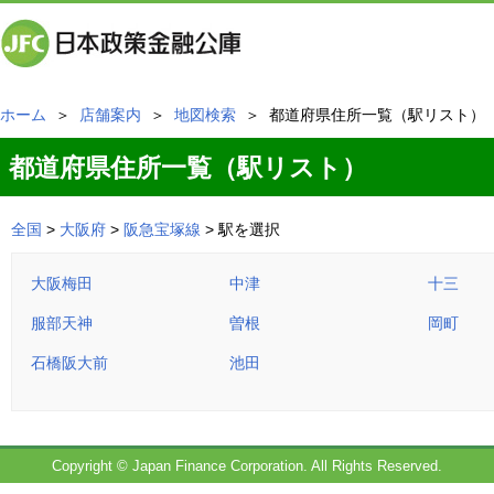
ホーム
＞
店舗案内
＞
地図検索
＞ 都道府県住所一覧（駅リスト）
都道府県住所一覧（駅リスト）
全国
>
大阪府
>
阪急宝塚線
> 駅を選択
大阪梅田
中津
十三
服部天神
曽根
岡町
石橋阪大前
池田
Copyright © Japan Finance Corporation. All Rights Reserved.