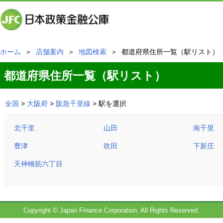
ホーム
＞
店舗案内
＞
地図検索
＞ 都道府県住所一覧（駅リスト）
都道府県住所一覧（駅リスト）
全国
>
大阪府
>
阪急千里線
> 駅を選択
北千里
山田
南千里
豊津
吹田
下新庄
天神橋筋六丁目
Copyright © Japan Finance Corporation. All Rights Reserved.