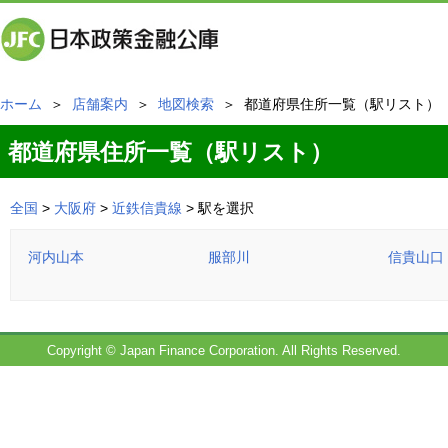
ホーム
＞
店舗案内
＞
地図検索
＞ 都道府県住所一覧（駅リスト）
都道府県住所一覧（駅リスト）
全国
>
大阪府
>
近鉄信貴線
> 駅を選択
河内山本
服部川
信貴山口
Copyright © Japan Finance Corporation. All Rights Reserved.