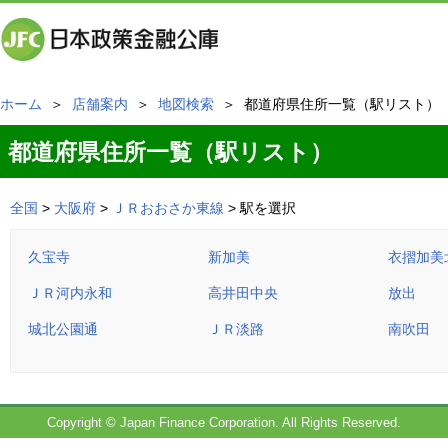
ホーム
＞
店舗案内
＞
地図検索
＞ 都道府県住所一覧（駅リスト）
都道府県住所一覧（駅リスト）
全国
>
大阪府
>
ＪＲおおさか東線
> 駅を選択
久宝寺
新加美
衣摺加美
ＪＲ河内永和
高井田中央
放出
城北公園通
ＪＲ淡路
南吹田
Copyright © Japan Finance Corporation. All Rights Reserved.