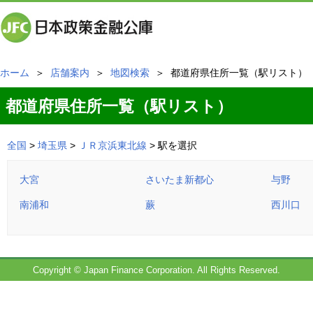
ホーム
＞
店舗案内
＞
地図検索
＞ 都道府県住所一覧（駅リスト）
都道府県住所一覧（駅リスト）
全国
>
埼玉県
>
ＪＲ京浜東北線
> 駅を選択
大宮
さいたま新都心
与野
南浦和
蕨
西川口
Copyright © Japan Finance Corporation. All Rights Reserved.