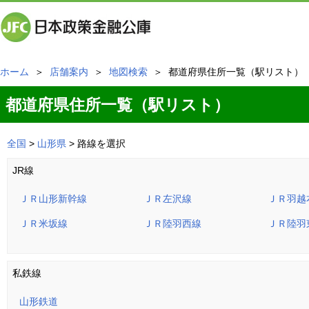
ホーム
＞
店舗案内
＞
地図検索
＞ 都道府県住所一覧（駅リスト）
都道府県住所一覧（駅リスト）
全国
>
山形県
> 路線を選択
JR線
ＪＲ山形新幹線
ＪＲ左沢線
ＪＲ羽越
ＪＲ米坂線
ＪＲ陸羽西線
ＪＲ陸羽
私鉄線
山形鉄道