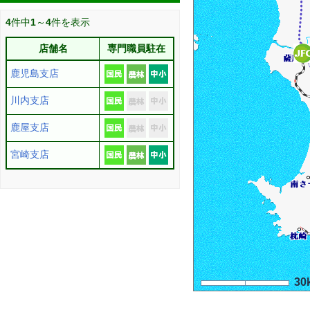
4
件中
1
～
4
件を表示
店舗名
専門職員駐在
鹿児島支店
川内支店
鹿屋支店
宮崎支店
30