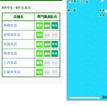
6
件中
1
～
6
件を表示
店舗名
専門職員駐在
長崎支店
佐世保支店
佐賀支店
熊本支店
八代支店
久留米支店
30