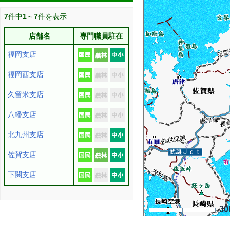
7
件中
1
～
7
件を表示
店舗名
専門職員駐在
福岡支店
福岡西支店
久留米支店
八幡支店
北九州支店
佐賀支店
下関支店
30