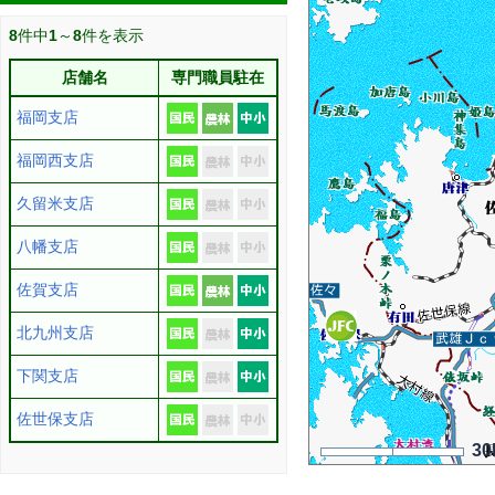
8
件中
1
～
8
件を表示
店舗名
専門職員駐在
福岡支店
福岡西支店
久留米支店
八幡支店
佐賀支店
北九州支店
下関支店
佐世保支店
30