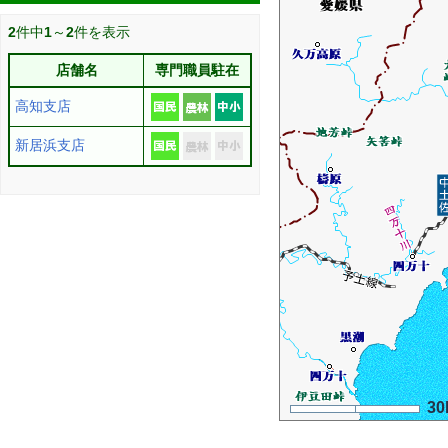
2
件中
1
～
2
件を表示
店舗名
専門職員駐在
高知支店
新居浜支店
30