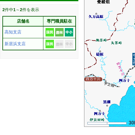
2
件中
1
～
2
件を表示
店舗名
専門職員駐在
高知支店
新居浜支店
30