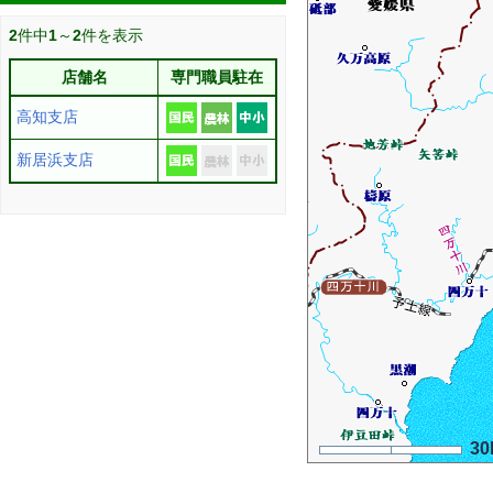
2
件中
1
～
2
件を表示
店舗名
専門職員駐在
高知支店
新居浜支店
30