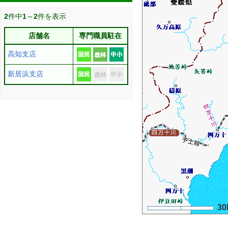
2
件中
1
～
2
件を表示
店舗名
専門職員駐在
高知支店
新居浜支店
30