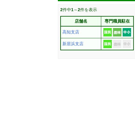
2
件中
1
～
2
件を表示
店舗名
専門職員駐在
高知支店
新居浜支店