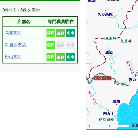
3
件中
1
～
3
件を表示
店舗名
専門職員駐在
高知支店
新居浜支店
松山支店
30