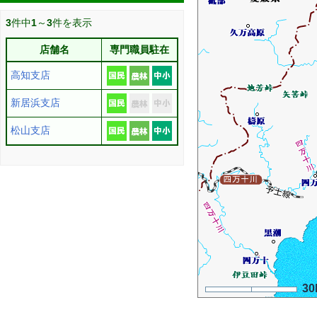
3
件中
1
～
3
件を表示
店舗名
専門職員駐在
高知支店
新居浜支店
松山支店
30