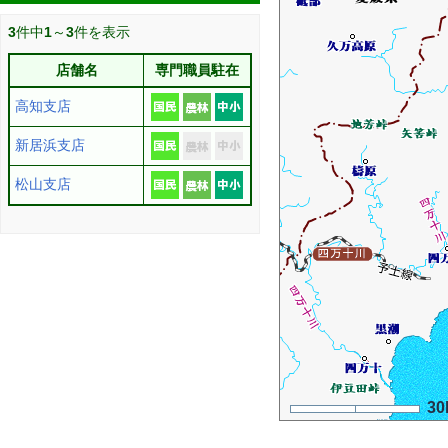
3
件中
1
～
3
件を表示
店舗名
専門職員駐在
高知支店
新居浜支店
松山支店
30