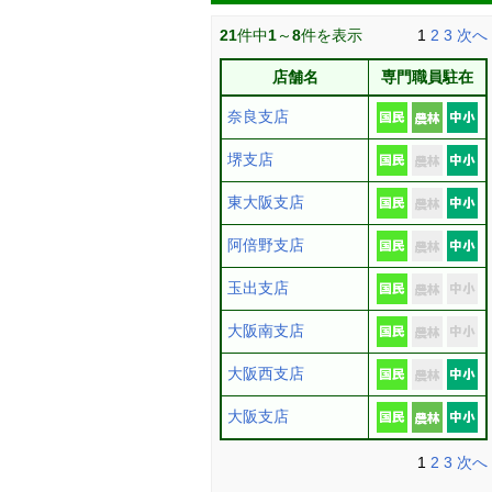
21
件中
1
～
8
件を表示
1
2
3
次へ
店舗名
専門職員駐在
奈良支店
堺支店
東大阪支店
阿倍野支店
玉出支店
大阪南支店
大阪西支店
大阪支店
1
2
3
次へ