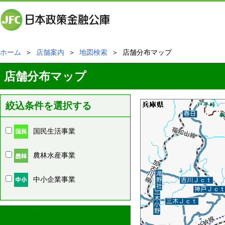
ホーム
＞
店舗案内
＞
地図検索
＞ 店舗分布マップ
店舗分布マップ
絞込条件を選択する
国民生活事業
農林水産事業
中小企業事業
周辺の店舗情報