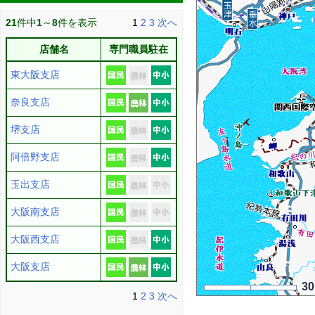
21
件中
1
～
8
件を表示
1
2
3
次へ
店舗名
専門職員駐在
東大阪支店
奈良支店
堺支店
阿倍野支店
玉出支店
大阪南支店
大阪西支店
大阪支店
3
1
2
3
次へ