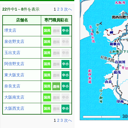
22
件中
1
～
8
件を表示
1
2
3
次へ
店舗名
専門職員駐在
堺支店
泉佐野支店
玉出支店
阿倍野支店
東大阪支店
奈良支店
大阪南支店
大阪西支店
3
1
2
3
次へ