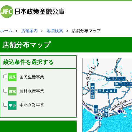
ホーム
＞
店舗案内
＞
地図検索
＞ 店舗分布マップ
店舗分布マップ
絞込条件を選択する
国民生活事業
農林水産事業
中小企業事業
周辺の店舗情報