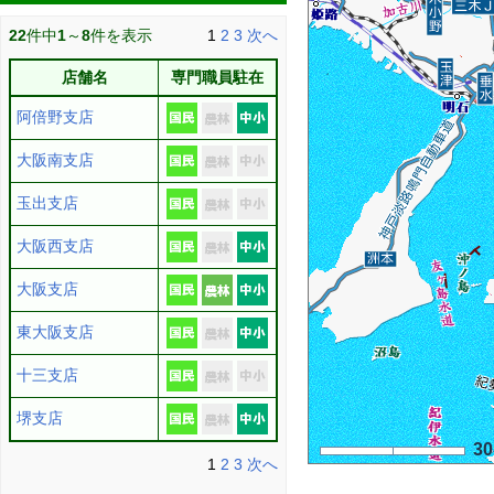
22
件中
1
～
8
件を表示
1
2
3
次へ
店舗名
専門職員駐在
阿倍野支店
大阪南支店
玉出支店
大阪西支店
大阪支店
東大阪支店
十三支店
堺支店
3
1
2
3
次へ