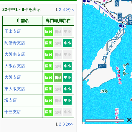
22
件中
1
～
8
件を表示
1
2
3
次へ
店舗名
専門職員駐在
玉出支店
阿倍野支店
大阪南支店
大阪西支店
大阪支店
東大阪支店
堺支店
十三支店
3
1
2
3
次へ