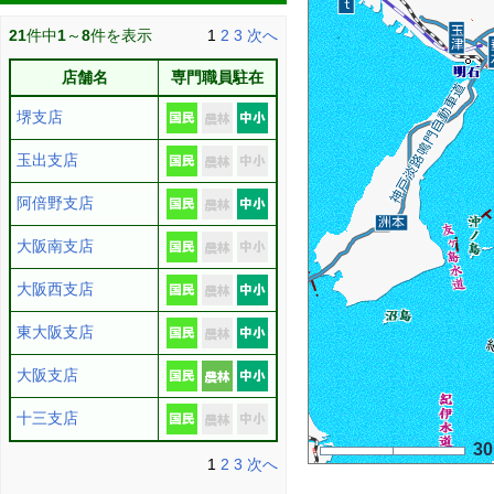
21
件中
1
～
8
件を表示
1
2
3
次へ
店舗名
専門職員駐在
堺支店
玉出支店
阿倍野支店
大阪南支店
大阪西支店
東大阪支店
大阪支店
十三支店
3
1
2
3
次へ