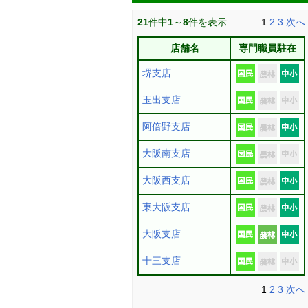
21
件中
1
～
8
件を表示
1
2
3
次へ
店舗名
専門職員駐在
堺支店
玉出支店
阿倍野支店
大阪南支店
大阪西支店
東大阪支店
大阪支店
十三支店
1
2
3
次へ