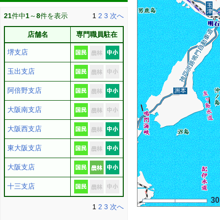
21
件中
1
～
8
件を表示
1
2
3
次へ
店舗名
専門職員駐在
堺支店
玉出支店
阿倍野支店
大阪南支店
大阪西支店
東大阪支店
大阪支店
十三支店
3
1
2
3
次へ