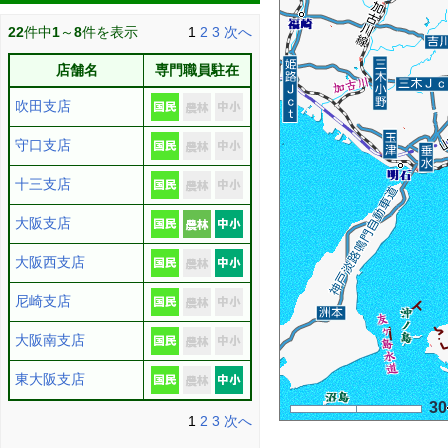
22
件中
1
～
8
件を表示
1
2
3
次へ
店舗名
専門職員駐在
吹田支店
守口支店
十三支店
大阪支店
大阪西支店
尼崎支店
大阪南支店
東大阪支店
3
1
2
3
次へ