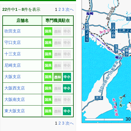
22
件中
1
～
8
件を表示
1
2
3
次へ
店舗名
専門職員駐在
吹田支店
守口支店
十三支店
尼崎支店
大阪支店
大阪西支店
大阪南支店
東大阪支店
3
1
2
3
次へ