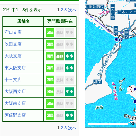
21
件中
1
～
8
件を表示
1
2
3
次へ
店舗名
専門職員駐在
守口支店
吹田支店
大阪支店
東大阪支店
十三支店
大阪西支店
大阪南支店
阿倍野支店
3
1
2
3
次へ