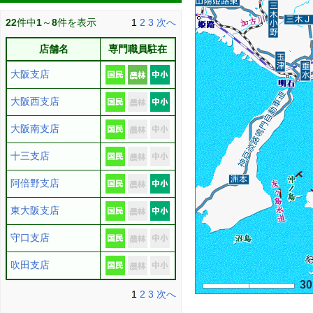
22
件中
1
～
8
件を表示
1
2
3
次へ
店舗名
専門職員駐在
大阪支店
大阪西支店
大阪南支店
十三支店
阿倍野支店
東大阪支店
守口支店
吹田支店
3
1
2
3
次へ