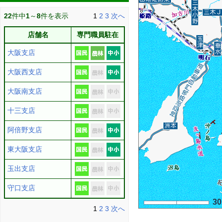
22
件中
1
～
8
件を表示
1
2
3
次へ
店舗名
専門職員駐在
大阪支店
大阪西支店
大阪南支店
十三支店
阿倍野支店
東大阪支店
玉出支店
守口支店
3
1
2
3
次へ