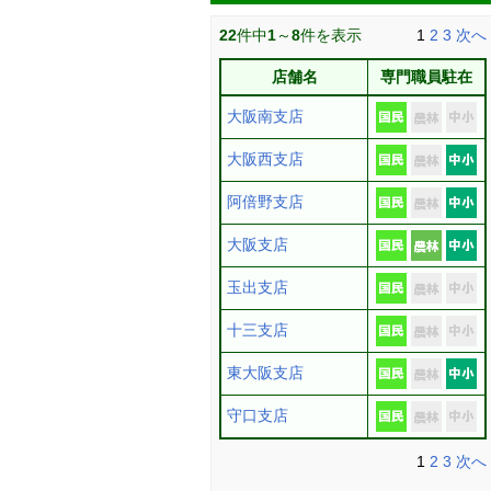
22
件中
1
～
8
件を表示
1
2
3
次へ
店舗名
専門職員駐在
大阪南支店
大阪西支店
阿倍野支店
大阪支店
玉出支店
十三支店
東大阪支店
守口支店
1
2
3
次へ