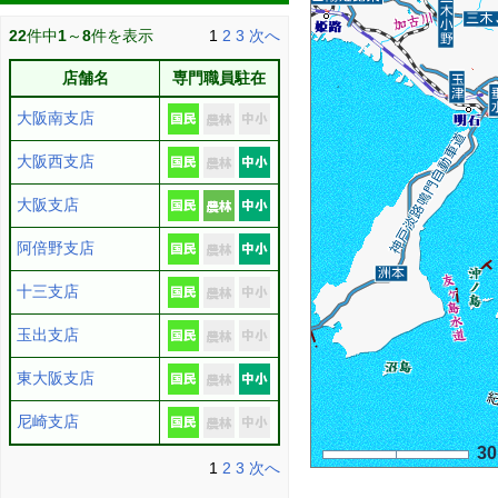
22
件中
1
～
8
件を表示
1
2
3
次へ
店舗名
専門職員駐在
大阪南支店
大阪西支店
大阪支店
阿倍野支店
十三支店
玉出支店
東大阪支店
尼崎支店
3
1
2
3
次へ