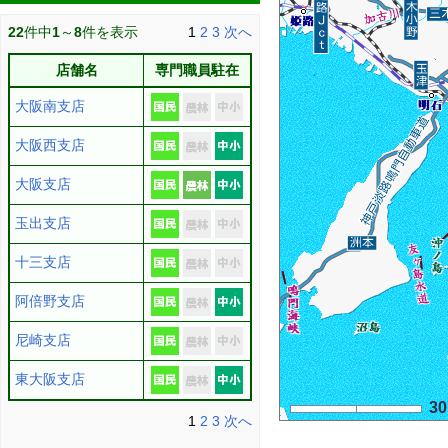
22
件中
1
～
8
件を表示
1
2
3
次へ
店舗名
専門職員駐在
大阪南支店
大阪西支店
大阪支店
玉出支店
十三支店
阿倍野支店
尼崎支店
東大阪支店
3
1
2
3
次へ