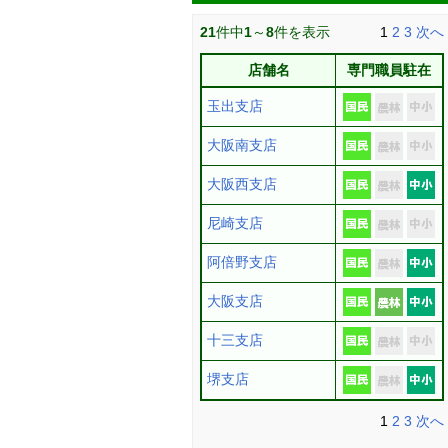
21
件中
1
～
8
件を表示
1
2
3
次へ
店舗名
専門職員駐在
玉出支店
大阪南支店
大阪西支店
尼崎支店
阿倍野支店
大阪支店
十三支店
堺支店
1
2
3
次へ