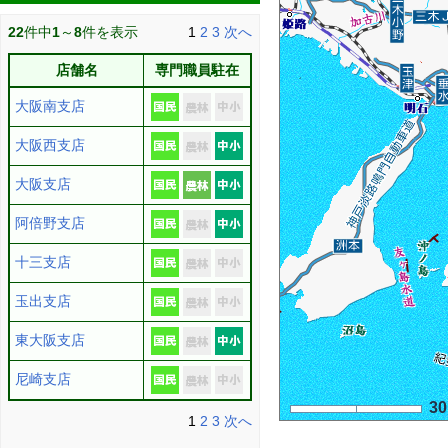
22
件中
1
～
8
件を表示
1
2
3
次へ
店舗名
専門職員駐在
大阪南支店
大阪西支店
大阪支店
阿倍野支店
十三支店
玉出支店
東大阪支店
尼崎支店
3
1
2
3
次へ