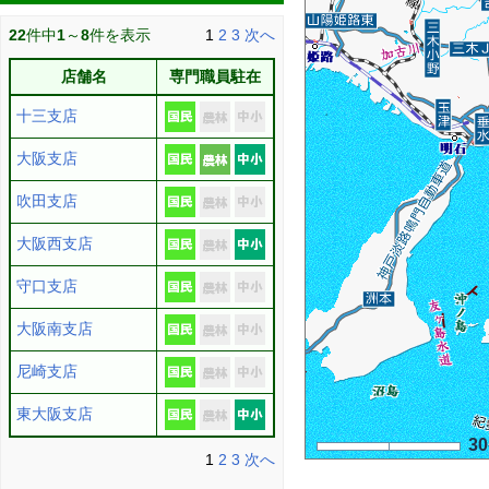
22
件中
1
～
8
件を表示
1
2
3
次へ
店舗名
専門職員駐在
十三支店
大阪支店
吹田支店
大阪西支店
守口支店
大阪南支店
尼崎支店
東大阪支店
3
1
2
3
次へ