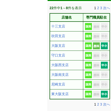
22
件中
1
～
8
件を表示
1
2
3
次へ
店舗名
専門職員駐在
十三支店
吹田支店
大阪支店
守口支店
大阪西支店
大阪南支店
尼崎支店
東大阪支店
1
2
3
次へ