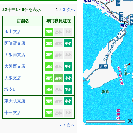
22
件中
1
～
8
件を表示
1
2
3
次へ
店舗名
専門職員駐在
玉出支店
阿倍野支店
大阪南支店
大阪西支店
大阪支店
堺支店
東大阪支店
十三支店
3
1
2
3
次へ