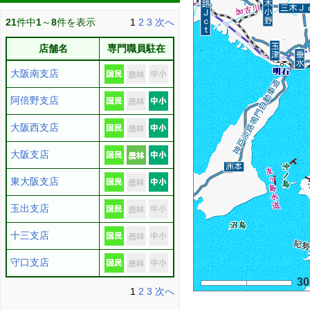
21
件中
1
～
8
件を表示
1
2
3
次へ
店舗名
専門職員駐在
大阪南支店
阿倍野支店
大阪西支店
大阪支店
東大阪支店
玉出支店
十三支店
守口支店
3
1
2
3
次へ