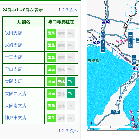
24
件中
1
～
8
件を表示
1
2
3
次へ
店舗名
専門職員駐在
吹田支店
尼崎支店
十三支店
守口支店
大阪支店
大阪西支店
大阪南支店
神戸東支店
3
1
2
3
次へ