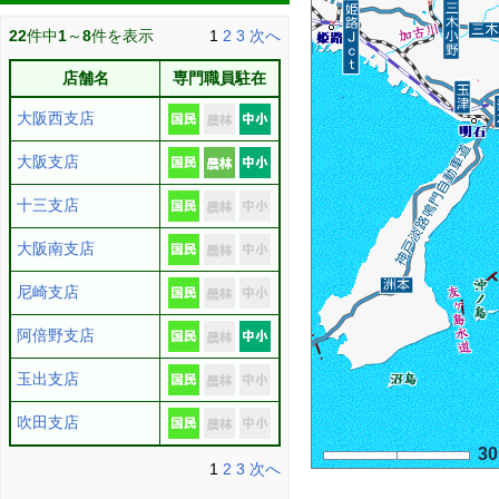
22
件中
1
～
8
件を表示
1
2
3
次へ
店舗名
専門職員駐在
大阪西支店
大阪支店
十三支店
大阪南支店
尼崎支店
阿倍野支店
玉出支店
吹田支店
3
1
2
3
次へ