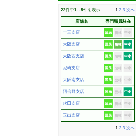
22
件中
1
～
8
件を表示
1
2
3
次へ
店舗名
専門職員駐在
十三支店
大阪支店
大阪西支店
尼崎支店
大阪南支店
阿倍野支店
吹田支店
玉出支店
1
2
3
次へ