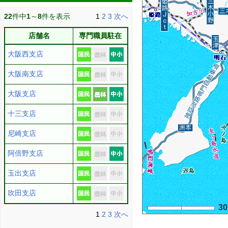
22
件中
1
～
8
件を表示
1
2
3
次へ
店舗名
専門職員駐在
大阪西支店
大阪南支店
大阪支店
十三支店
尼崎支店
阿倍野支店
玉出支店
吹田支店
3
1
2
3
次へ