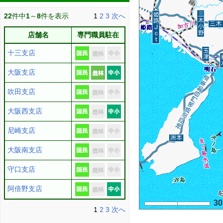
22
件中
1
～
8
件を表示
1
2
3
次へ
店舗名
専門職員駐在
十三支店
大阪支店
吹田支店
大阪西支店
尼崎支店
大阪南支店
守口支店
阿倍野支店
3
1
2
3
次へ