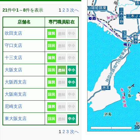
21
件中
1
～
8
件を表示
1
2
3
次へ
店舗名
専門職員駐在
吹田支店
守口支店
十三支店
大阪支店
大阪西支店
大阪南支店
尼崎支店
東大阪支店
3
1
2
3
次へ