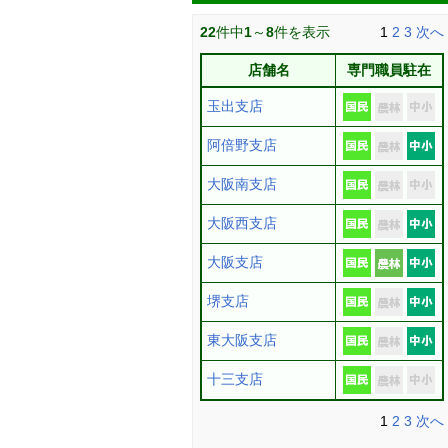
22
件中
1
～
8
件を表示
1
2
3
次へ
店舗名
専門職員駐在
玉出支店
阿倍野支店
大阪南支店
大阪西支店
大阪支店
堺支店
東大阪支店
十三支店
1
2
3
次へ