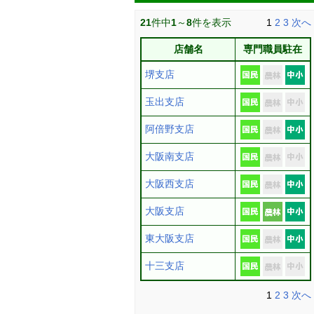
21
件中
1
～
8
件を表示
1
2
3
次へ
店舗名
専門職員駐在
堺支店
玉出支店
阿倍野支店
大阪南支店
大阪西支店
大阪支店
東大阪支店
十三支店
1
2
3
次へ